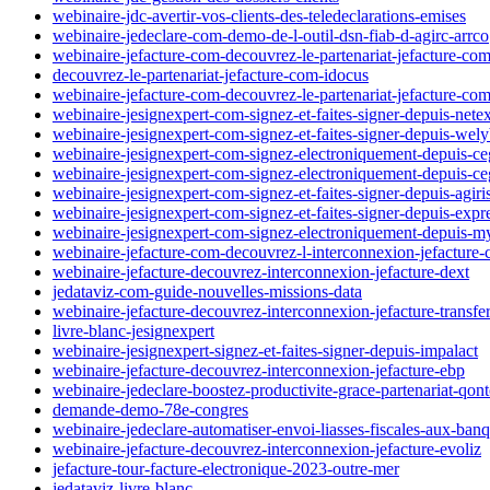
webinaire-jdc-avertir-vos-clients-des-teledeclarations-emises
webinaire-jedeclare-com-demo-de-l-outil-dsn-fiab-d-agirc-arrco
webinaire-jefacture-com-decouvrez-le-partenariat-jefacture-co
decouvrez-le-partenariat-jefacture-com-idocus
webinaire-jefacture-com-decouvrez-le-partenariat-jefacture-c
webinaire-jesignexpert-com-signez-et-faites-signer-depuis-net
webinaire-jesignexpert-com-signez-et-faites-signer-depuis-wel
webinaire-jesignexpert-com-signez-electroniquement-depuis-ce
webinaire-jesignexpert-com-signez-electroniquement-depuis-ce
webinaire-jesignexpert-com-signez-et-faites-signer-depuis-agiri
webinaire-jesignexpert-com-signez-et-faites-signer-depuis-expre
webinaire-jesignexpert-com-signez-electroniquement-depuis-m
webinaire-jefacture-com-decouvrez-l-interconnexion-jefacture-
webinaire-jefacture-decouvrez-interconnexion-jefacture-dext
jedataviz-com-guide-nouvelles-missions-data
webinaire-jefacture-decouvrez-interconnexion-jefacture-transfer
livre-blanc-jesignexpert
webinaire-jesignexpert-signez-et-faites-signer-depuis-impalact
webinaire-jefacture-decouvrez-interconnexion-jefacture-ebp
webinaire-jedeclare-boostez-productivite-grace-partenariat-qont
demande-demo-78e-congres
webinaire-jedeclare-automatiser-envoi-liasses-fiscales-aux-ban
webinaire-jefacture-decouvrez-interconnexion-jefacture-evoliz
jefacture-tour-facture-electronique-2023-outre-mer
jedataviz-livre-blanc