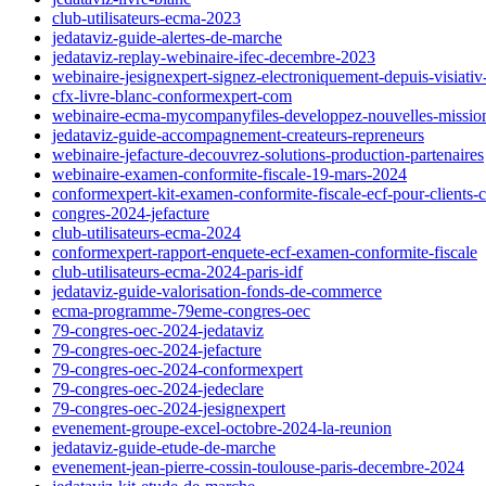
club-utilisateurs-ecma-2023
jedataviz-guide-alertes-de-marche
jedataviz-replay-webinaire-ifec-decembre-2023
webinaire-jesignexpert-signez-electroniquement-depuis-visiat
cfx-livre-blanc-conformexpert-com
webinaire-ecma-mycompanyfiles-developpez-nouvelles-mission
jedataviz-guide-accompagnement-createurs-repreneurs
webinaire-jefacture-decouvrez-solutions-production-partenaires
webinaire-examen-conformite-fiscale-19-mars-2024
conformexpert-kit-examen-conformite-fiscale-ecf-pour-clients-c
congres-2024-jefacture
club-utilisateurs-ecma-2024
conformexpert-rapport-enquete-ecf-examen-conformite-fiscale
club-utilisateurs-ecma-2024-paris-idf
jedataviz-guide-valorisation-fonds-de-commerce
ecma-programme-79eme-congres-oec
79-congres-oec-2024-jedataviz
79-congres-oec-2024-jefacture
79-congres-oec-2024-conformexpert
79-congres-oec-2024-jedeclare
79-congres-oec-2024-jesignexpert
evenement-groupe-excel-octobre-2024-la-reunion
jedataviz-guide-etude-de-marche
evenement-jean-pierre-cossin-toulouse-paris-decembre-2024