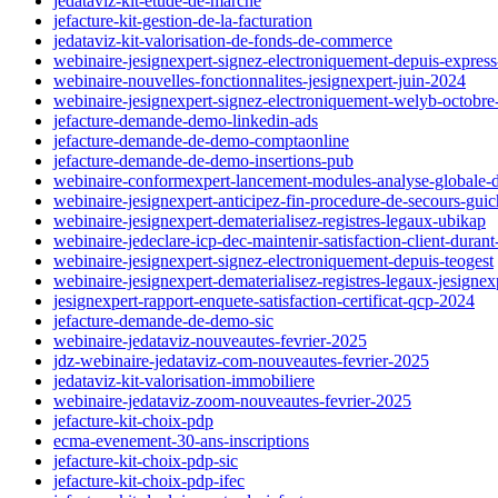
jedataviz-kit-etude-de-marche
jefacture-kit-gestion-de-la-facturation
jedataviz-kit-valorisation-de-fonds-de-commerce
webinaire-jesignexpert-signez-electroniquement-depuis-express
webinaire-nouvelles-fonctionnalites-jesignexpert-juin-2024
webinaire-jesignexpert-signez-electroniquement-welyb-octobr
jefacture-demande-demo-linkedin-ads
jefacture-demande-de-demo-comptaonline
jefacture-demande-de-demo-insertions-pub
webinaire-conformexpert-lancement-modules-analyse-globale-d
webinaire-jesignexpert-anticipez-fin-procedure-de-secours-guich
webinaire-jesignexpert-dematerialisez-registres-legaux-ubikap
webinaire-jedeclare-icp-dec-maintenir-satisfaction-client-dura
webinaire-jesignexpert-signez-electroniquement-depuis-teogest
webinaire-jesignexpert-dematerialisez-registres-legaux-jesignex
jesignexpert-rapport-enquete-satisfaction-certificat-qcp-2024
jefacture-demande-de-demo-sic
webinaire-jedataviz-nouveautes-fevrier-2025
jdz-webinaire-jedataviz-com-nouveautes-fevrier-2025
jedataviz-kit-valorisation-immobiliere
webinaire-jedataviz-zoom-nouveautes-fevrier-2025
jefacture-kit-choix-pdp
ecma-evenement-30-ans-inscriptions
jefacture-kit-choix-pdp-sic
jefacture-kit-choix-pdp-ifec