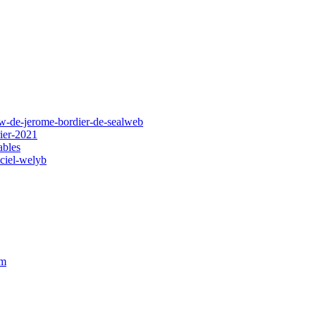
iew-de-jerome-bordier-de-sealweb
rier-2021
ables
iciel-welyb
om