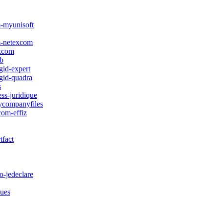
m-myunisoft
om-netexcom
excom
yb
gid-expert
gid-quadra
s
ss-juridique
ycompanyfiles
com-effiz
tfact
o-jedeclare
ques