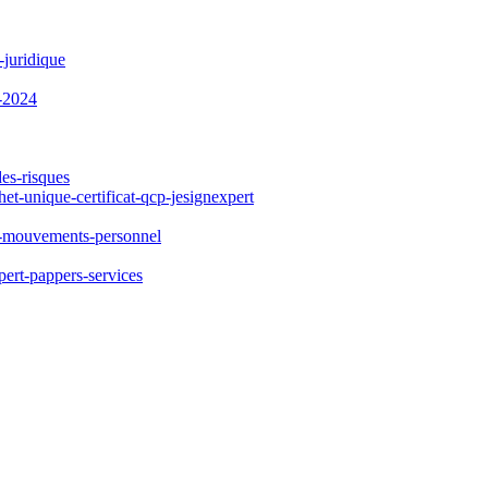
-juridique
e-2024
es-risques
et-unique-certificat-qcp-jesignexpert
nt-mouvements-personnel
pert-pappers-services