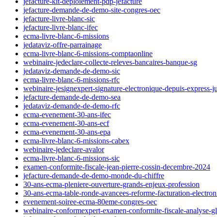
jefacture-kit-deploiement-pdp-jefacture
jefacture-demande-de-demo-site-congres-oec
jefacture-livre-blanc-sic
jefacture-livre-blanc-ifec
ecma-livre-blanc-6-missions
jedataviz-offre-parrainage
ecma-livre-blanc-6-missions-comptaonline
webinaire-jedeclare-collecte-releves-bancaires-banque-sg
jedataviz-demande-de-demo-sic
ecma-livre-blanc-6-missions-rfc
webinaire-jesignexpert-signature-electronique-depuis-express-j
jefacture-demande-de-demo-sea
jedataviz-demande-de-demo-rfc
ecma-evenement-30-ans-ifec
ecma-evenement-30-ans-ecf
ecma-evenement-30-ans-epa
ecma-livre-blanc-6-missions-cabex
webinaire-jedeclare-avalor
ecma-livre-blanc-6-missions-sic
examen-conformite-fiscale-jean-pierre-cossin-decembre-2024
jefacture-demande-de-demo-monde-du-chiffre
30-ans-ecma-pleniere-ouverture-grands-enjeux-profession
30-ans-ecma-table-ronde-avancees-reforme-facturation-electron
evenement-soiree-ecma-80eme-congres-oec
webinaire-conformexpert-examen-conformite-fiscale-analyse-gl