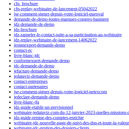
cfn_brochure
cfn-replay-webinaire-de-lancement-05042022
jse-comment-signer-depuis-votre-logiciel-queoval
demande-de-demo-toutes-marques-congres-banniere
jdz-demande-de-demo
jdz-brochure
jdz-rappeler-le-contact-suite-a-sa-participation-au-webinaire
jdz-replay-webinaire-de-lancement-14062022
jesignexpert-demande-demo
contact-ec
livre-blanc-jdc
conformexpert-demande-demo
jdc-demande-de-demo
jefacture-demande-demo
jedataviz-demande-demo
contact-entreprises
contact-partenaires
jse-comment-signer-depuis-votre-logiciel-netexcom
jedeclare-demande-demo
livre-blanc-jfa
jdz-guide-etablir-un-previsionnel
webinaire-jedataviz-com-du-12-janvier-2023-quelles-missions
jdz-guide-remise-des-comptes-enrichie
webinaire-jdc-nouvelle-page-de-suivi-des-dsn-et-toute-la-valeur
webinaire-jdc-gestion-des-dossiers-clients