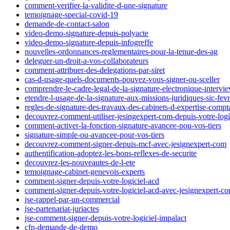
comment-verifier-la-validite-d-une-signature
temoignage-special-covid-19
demande-de-contact-salon
video-demo-signature-depuis-polyacte
video-demo-signature-depuis-infogreffe
nouvelles-ordonnances-reglementaires-pour-la-tenue-des-ag
deleguer-un-droit-a-vos-collaborateurs
comment-attribuer-des-delegations-par-siret
cas-d-usage-quels-documents-pouvez-vous-signer-ou-sceller
comprendre-le-cadre-legal-de-la-signature-electronique-interv
etendre-l-usage-de-la-signature-aux-missions-juridiques-sic-fev
regles-de-signature-des-travaux-des-cabinets-d-expertise-compt
decouvrez-comment-utiliser-jesingexpert-com-depuis-votre-log
comment-activer-la-fonction-signature-avancee-pou-vos-tiers
signature-simple-ou-avancee-pour-vos-tiers
decouvrez-comment-signer-depuis-mcf-avec-jesignexpert-com
authentification-adoptez-les-bons-reflexes-de-securite
decouvrez-les-nouveautes-de-l-ete
temoignage-cabinet-genevois-experts
comment-signer-depuis-votre-logiciel-acd
comment-signer-depuis-votre-logiciel-acd-avec-jesignexpert-c
jse-rappel-par-un-commercial
jse-partenariat-juriactes
jse-comment-signer-depuis-votre-logiciel-impalact
cfn-demande-de-demo