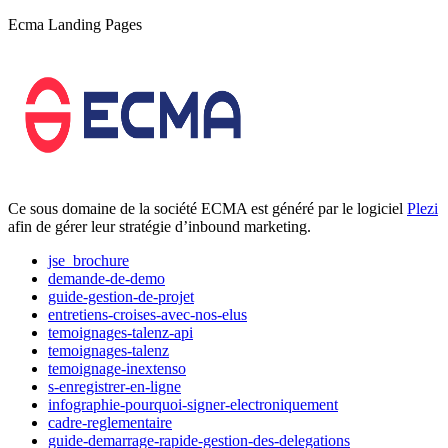
Ecma Landing Pages
Ce sous domaine de la société ECMA est généré par le logiciel
Plezi
afin de gérer leur stratégie d’inbound marketing.
jse_brochure
demande-de-demo
guide-gestion-de-projet
entretiens-croises-avec-nos-elus
temoignages-talenz-api
temoignages-talenz
temoignage-inextenso
s-enregistrer-en-ligne
infographie-pourquoi-signer-electroniquement
cadre-reglementaire
guide-demarrage-rapide-gestion-des-delegations