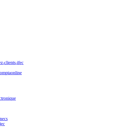
z-clients-ifec
comptaonline
ctronique
anecs
jec